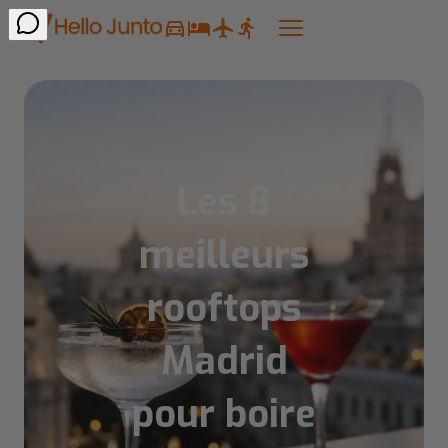
Les 8
meilleurs
rooftops
Madrid
pour boire