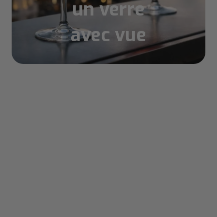
un verre
avec vue
Sommaire
Pourquoi les rooftop Madrid sont devenus
incontournables pour les voyageurs
Hello Junto: Votre assistant pour planifier
vos soirées rooftop Madrid
Comment Hello Junto vous aide à choisir
le bon rooftop
Notre expérience terrain et
recommandations exclusives
Comment nous avons sélectionné ces 8