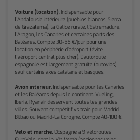
Voiture (location).
Indispensable pour
l'Andalousie intérieure (pueblos blancos, Sierra
de Grazalema), la Galice rurale, l'Estremadure,
l'Aragon, les Canaries et certaines parts des
Baléares. Compte 30-55 €/jour pour une
location en périphérie d'aéroport (évite
l'aéroport central plus cher). L'autoroute
espagnole est largement gratuite (autovias)
sauf certains axes catalans et basques.
Avion intérieur.
Indispensable pour les Canaries
et les Baléares depuis le continent. Vueling,
Iberia, Ryanair desservent toutes les grandes
villes. Souvent compétitif vs train pour Madrid-
Bilbao ou Madrid-La Corogne. Compte 40-100 €.
Vélo et marche.
L'Espagne a 9 véloroutes
EuroVelo, dont la
Vía Verde
(anciennes voies