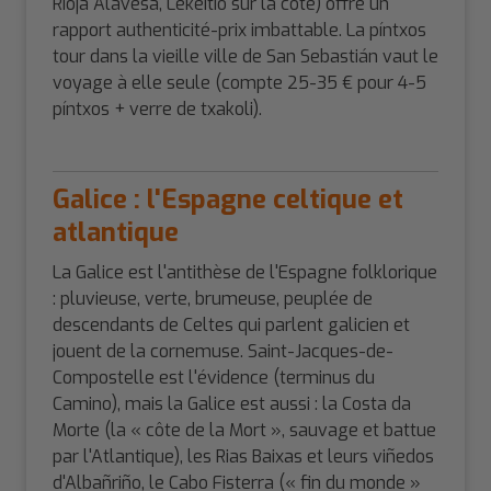
Rioja Alavesa, Lekeitio sur la côte) offre un
rapport authenticité-prix imbattable. La píntxos
tour dans la vieille ville de San Sebastián vaut le
voyage à elle seule (compte 25-35 € pour 4-5
píntxos + verre de txakoli).
Galice : l'Espagne celtique et
atlantique
La Galice est l'antithèse de l'Espagne folklorique
: pluvieuse, verte, brumeuse, peuplée de
descendants de Celtes qui parlent galicien et
jouent de la cornemuse. Saint-Jacques-de-
Compostelle est l'évidence (terminus du
Camino), mais la Galice est aussi : la Costa da
Morte (la « côte de la Mort », sauvage et battue
par l'Atlantique), les Rias Baixas et leurs viñedos
d'Albañriño, le Cabo Fisterra (« fin du monde »