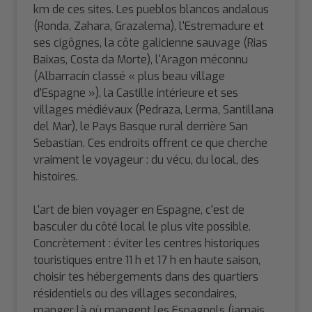
km de ces sites. Les pueblos blancos andalous
(Ronda, Zahara, Grazalema), l'Estremadure et
ses cigôgnes, la côte galicienne sauvage (Rias
Baixas, Costa da Morte), l'Aragon méconnu
(Albarracín classé « plus beau village
d'Espagne »), la Castille intérieure et ses
villages médiévaux (Pedraza, Lerma, Santillana
del Mar), le Pays Basque rural derrière San
Sebastian. Ces endroits offrent ce que cherche
vraiment le voyageur : du vécu, du local, des
histoires.
L'art de bien voyager en Espagne, c'est de
basculer du côté local le plus vite possible.
Concrètement : éviter les centres historiques
touristiques entre 11 h et 17 h en haute saison,
choisir tes hébergements dans des quartiers
résidentiels ou des villages secondaires,
manger là où mangent les Espagnols (jamais