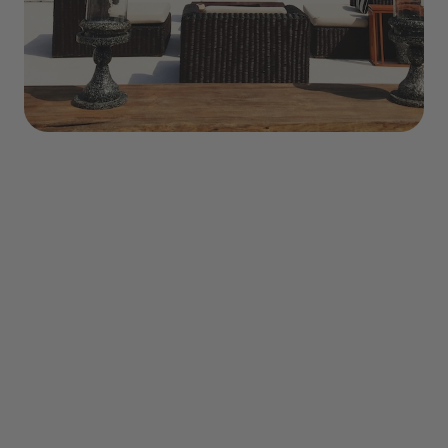
Sommaire
Le transport haut de gamme pour un
voyage de luxe dès votre départ
Pour du luxe dans les airs, offrez vous
un jet privé le temps d’un trajet
Transformez vos déplacement sur la
route en un voyage de luxe grâce aux
limousines et voitures de luxe
Des hébergements luxueux pour des
nuits inoubliables
Les hôtels de luxe pour un séjour
exceptionnel