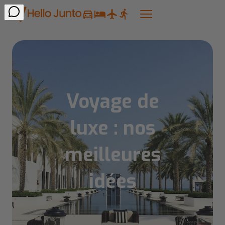
Voyage de
luxe : nos
meilleures
idées