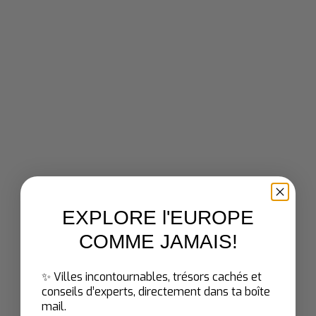
Les hôtels de luxe pour un
séjour exceptionnel
Les hôtels de luxe sont réputés pour offrir un
service exceptionnel, des installations de classe
mondiale et pour qui, le moindre détail compte.
Séjourner dans un hôtel de luxe, c’est
l’assurance de profiter de chambres spacieuses,
de vues incroyables et l’accès à des
équipements haut de gamme comme des spas
privés, des piscines chauffées et des
restaurants gastronomiques.
EXPLORE l'EUROPE
COMME JAMAIS
!
✨ Villes incontournables, trésors cachés et
conseils d’experts, directement dans ta boîte
mail.