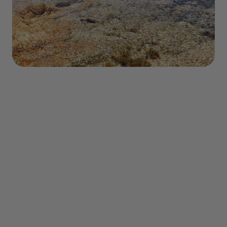
Sommaire
- Découverte
- Que faire ?
- Transports
- Où dormir ?
- Quand partir ?
- Meteo
- Gastronomie
- Conseils pratique