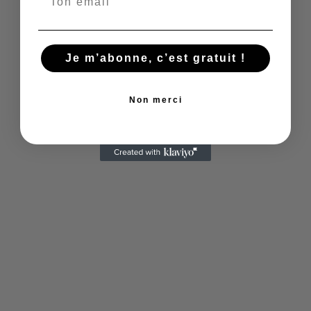
Visitez le site archéologique de Nora pour
découvrir les ruines romaines et admirer
les mosaïques anciennes.
Je m’abonne, c’est gratuit !
Explorez les villages de Sardaigne
Non merci
Activités en plein air en
Sardaigne
La Sardaigne offre également des options
d'activités en plein air pour les voyageurs qui
cherchent à explorer les paysages
spectaculaires de l'île. Voici quelques options
pour les activités en plein air en Sardaigne :
Visitez les montagnes du parc national du
Gennargentu pour faire de la randonnée,
du VTT ou de l'escalade, et découvrir des