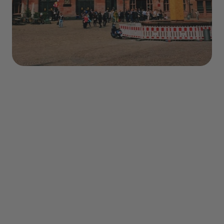
Sommaire
- Découverte
- Que faire ?
- Transports
- Où dormir ?
- Quand partir ?
- Meteo
- Gastronomie
- Conseils pratique