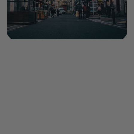
Sommaire
- Découverte
- Que faire ?
- Transports
- Où dormir ?
- Quand partir ?
- Meteo
- Gastronomie
- Conseils pratique