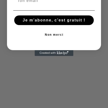
Comment se rendre à Dublin
depuis la France ?
Je m’abonne, c’est gratuit !
Il y a plusieurs moyens de transport pour se
rendre à Dublin depuis la France. Voici
quelques options :
Non merci
Avion : Il y a des vols directs depuis les
principales villes de France vers
l'aéroport de Dublin. Les compagnies
aériennes telles que Ryanair et Aer
Lingus proposent des vols réguliers à
des tarifs raisonnables, avec un temps
de trajet d'environ 2 heures.
Train : Il est possible de se rendre à
Dublin en train en prenant le train
Eurostar depuis Paris jusqu'à Londres,
puis en prenant le train depuis Londres
jusqu'à Dublin. Le temps de trajet total
est d'environ 8 heures.
Bus : Il est également possible de se
rendre à Dublin en bus en prenant un