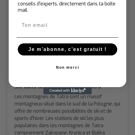
conseils d’experts, directement dans ta boîte
Pologne
mail.
La Pologne offre de nombreuses activités
Email
passionnantes pour les voyageurs, allant du ski
dans les montagnes de Tatra à la visite des
musées et des galeries d'art en passant par la
participation aux festivals et événements
Je m’abonne, c’est gratuit !
culturels tout au long de l'année. Voici
quelques-unes des activités les plus populaires
Non merci
en Pologne :
Ski dans les montagnes de Tatra
Les montagnes de Tatra sont un massif
montagneux situé dans le sud de la Pologne, qui
offre de nombreuses possibilités de ski et de
sports d'hiver. Les stations de ski les plus
populaires dans les montagnes de Tatra
comprennent Zakopane, Krynica et Białka