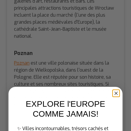
galeries d'art, restaurants et bars. Les
principales attractions touristiques de Wrocław
incluent la place du marché (l'une des plus
grandes places médiévales d'Europe), la
cathédrale Saint-Jean-Baptiste et le musée
national.
Poznan
Poznan
est une ville polonaise située dans la
région de Wielkopolska, dans l'ouest de la
Pologne. Elle est réputée pour son histoire, sa
culture et ses nombreux sites touristiques. Si
vous prévoyez un voyage en Pologne, Poznan
doit absolument faire partie de votre liste de
EXPLORE l'EUROPE
destinations.
COMME JAMAIS
!
Activités et événements en
✨ Villes incontournables, trésors cachés et