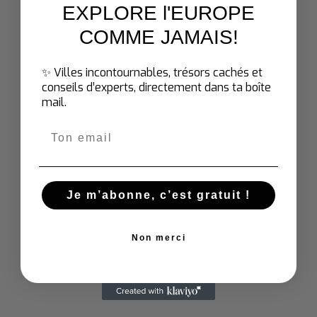
EXPLORE l'EUROPE
Braga par le Jardim de Santa Barbara. Le jardin
est très agréable et bien entretenu, il est situé à
COMME JAMAIS
!
quelques minutes à pied de la cathédrale de
Braga, dans le centre-ville.
✨ Villes incontournables, trésors cachés et
conseils d’experts, directement dans ta boîte
mail.
Email
Je m’abonne, c’est gratuit !
Non merci