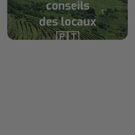
conseils
des locaux
Sommaire
🇵🇹
Visiter Porto et ses alentours - Quoi faire
aux alentours de Porto ?
Guimarães - Ville historique du Portugal
Quoi faire à Guimarães ? Porto et ses
environs
Braga - Une des plus anciennes villes du
Portugal
Quoi faire à Braga ? Porto et ses
environs