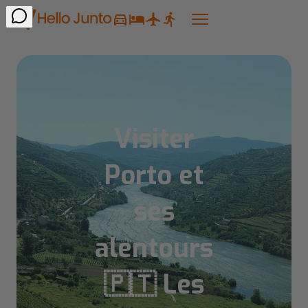
Visiter
Porto et
ses
alentours
🇵🇹 Les