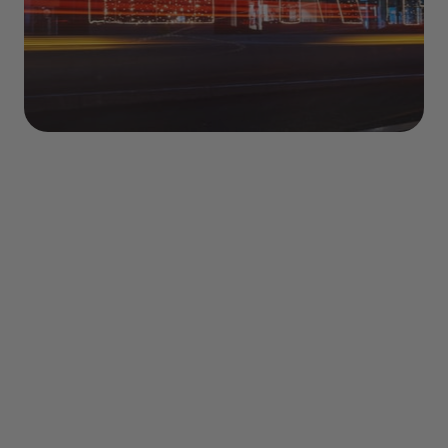
Sommaire
Où dormir à Berlin pendant un weekend ?
St Christopher's Berlin Mitte
Amstel House Hostel
Pfefferbett Hostel
‍Industriepalast Hostel Berlin
BackpackerBerlin
The Circus Hostel
MEININGER Berlin Airport