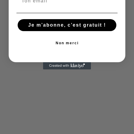
certaines chambres ainsi que dans toutes les
parties communes.
En séjournant à l'auberge Pfefferbett, vous
Je m’abonne, c’est gratuit !
pourrez profiter de la terrasse orientée sud,
vous détendre au coin de la cheminée ou encore
Non merci
jouer une partie de billard ou de tennis de table.
Des vélos sont également disponibles à la
location (de mars à octobre).
L'auberge Pfefferbett se trouve à quelques pas
de nombreux clubs, bars et restaurants du
quartier de Prenzlauer Berg. L'Île aux Musées de
l'UNESCO et le populaire quartier de
divertissement de Hackescher Markt se situent
à 20 minutes à pied. Vous pourrez rejoindre la
place Alexanderplatz en seulement deux arrêts
de métro.