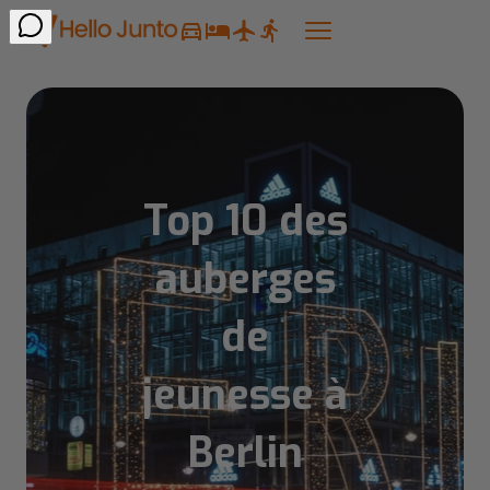
Top 10 des
auberges
de
jeunesse à
Berlin