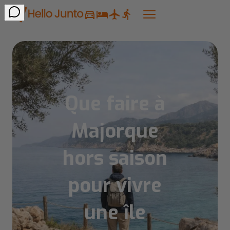
Que faire à
Majorque
hors saison
pour vivre
une île