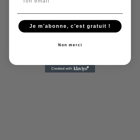
uniquement hors saison
L'été, Cala Mondragó et Cala Llombards
Je m’abonne, c’est gratuit !
disparaissent sous les parasols. Vous ne pouvez
pas poser votre serviette sans marcher sur
celle du voisin.
Non merci
Dès octobre, ces joyaux de la côte est
retrouvent leur authenticité. Les parkings se
vident complètement.
Les restaurants respirent enfin. Vous profitez de
l'eau turquoise et des pins qui descendent
jusqu'au sable fin.