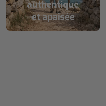
authentique
et apaisée
Sommaire
Pourquoi Majorque hors saison
transforme complètement votre
expérience
L'accès privilégié aux trésors majorquins
La Serra de Tramuntana: quand les
montagnes dévoilent leur vraie nature
Les randonnées incontournables
d'octobre à avril
Où dormir et manger local de villages
perchés