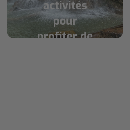
activités
pour
Sommaire
profiter de
la ville
Les meilleures activités en intérieur pour
s’abriter de la pluie
Explorer les musées emblématiques de
Nice
Se détendre dans un spa ou un hammam
Assister à une séance de cinéma ou de
théâtre
Tester un escape game ou une salle de
réalité virtuelle
Déguster les spécialités locales dans un
marché couvert