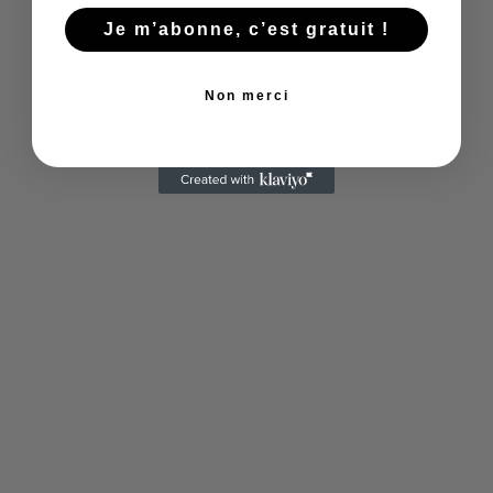
une authentique salade niçoise ou des raviolis à
la daube. Une expérience conviviale qui se
Je m’abonne, c’est gratuit !
termine, bien sûr, par une dégustation.
Non merci
Se perdre dans l’art et
l’artisanat local
Les ruelles du Vieux-Nice abritent des ateliers
et galeries où peintres, céramistes et créateurs
partagent leur passion. Certains artisans
ouvrent leurs portes pour des démonstrations
et des échanges enrichissants. Une belle façon
de découvrir Nice autrement, tout en soutenant
le savoir-faire local.
Pluie ou non, Nice regorge de trésors culturels à
explorer. En prenant le temps de flâner, de
goûter et d’apprendre, vous vivez la ville