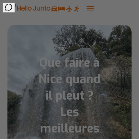
Que faire à
Nice quand
il pleut ?
Les
meilleures