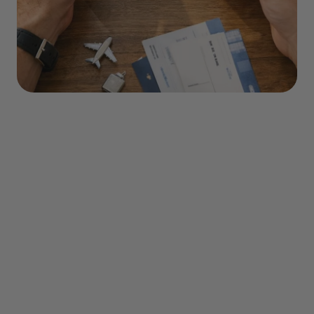
Sommaire
Pourquoi les prix des vols vers Bruxelles
varient autant?
La tarification dynamique des
compagnies aériennes
Les prix moyens depuis les principales
villes françaises
Le timing parfait pour réserver votre vol
vers Bruxelles
Les jours de la semaine qui changent
tout