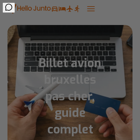
Billet avion
bruxelles
pas cher,
guide
complet