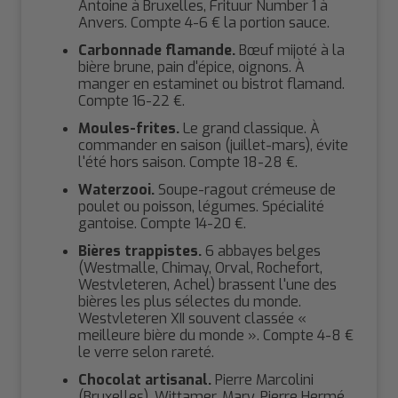
Antoine à Bruxelles, Frituur Number 1 à
Anvers. Compte 4-6 € la portion sauce.
Carbonnade flamande.
Bœuf mijoté à la
bière brune, pain d'épice, oignons. À
manger en estaminet ou bistrot flamand.
Compte 16-22 €.
Moules-frites.
Le grand classique. À
commander en saison (juillet-mars), évite
l'été hors saison. Compte 18-28 €.
Waterzooi.
Soupe-ragout crémeuse de
poulet ou poisson, légumes. Spécialité
gantoise. Compte 14-20 €.
Bières trappistes.
6 abbayes belges
(Westmalle, Chimay, Orval, Rochefort,
Westvleteren, Achel) brassent l'une des
bières les plus sélectes du monde.
Westvleteren XII souvent classée «
meilleure bière du monde ». Compte 4-8 €
le verre selon rareté.
Chocolat artisanal.
Pierre Marcolini
(Bruxelles), Wittamer, Mary, Pierre Hermé