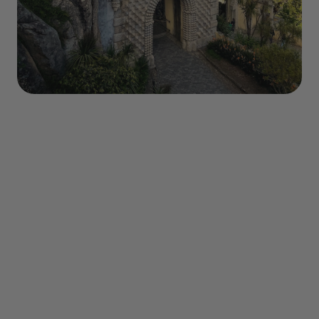
Sommaire
- Découverte
- Que faire ?
- Transports
- Où dormir ?
- Quand partir ?
- Gastronomie
- Conseils pratique
- Résumé