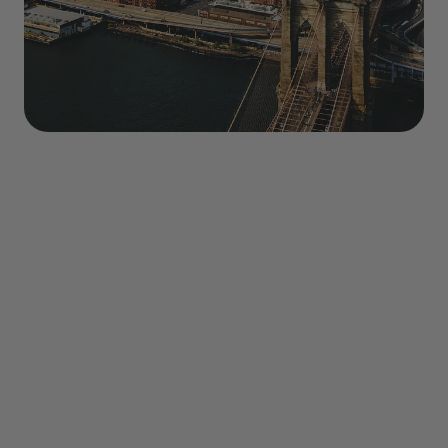
Sommaire
- Découverte
- Que faire ?
- Transports
- Où dormir ?
- Quand partir ?
- Meteo
- Gastronomie
- Conseils pratique