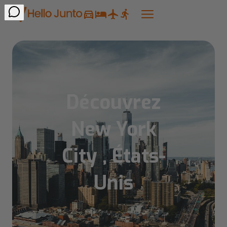
Découvrez
New York
City , États-
Unis