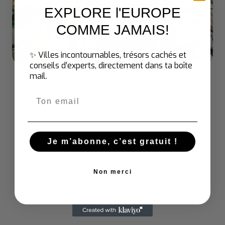
EXPLORE l'EUROPE
COMME JAMAIS
!
Sommaire
✨ Villes incontournables, trésors cachés et
conseils d’experts, directement dans ta boîte
mail.
Email
/
Kenya
/
Nairobi
Je m’abonne, c’est gratuit !
Voyage
Non merci