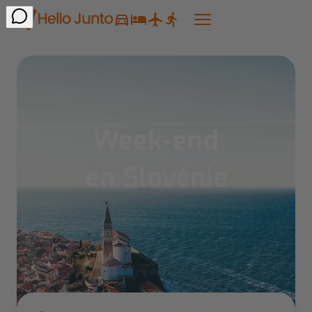
Week-end
en Slovénie