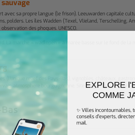
d sauvage
t avec sa propre langue (le frison). Leeuwarden capitale cultur
s, polders. Les îles Wadden (Texel, Vlieland, Terschelling, 
s, observation des phoques. UNESCO.
ord. La marche « wadlopen » à marée basse sur le fond de la m
urg
es (l'unique relief des Pays-Bas), vignobles, châteaux, gastron
EXPLORE l
Servais, atmosphère bourguignonne. Site magnifique pour un w
COMME J
-Bas
✨ Villes incontournables, 
conseils d’experts, direct
mail.
Email