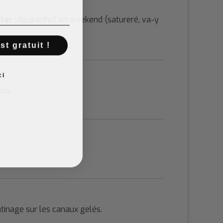
ter :
Keukenhof en weekend (satureré, va-y
t gratuit !
ci
rix.
atinage sur les canaux gelés.