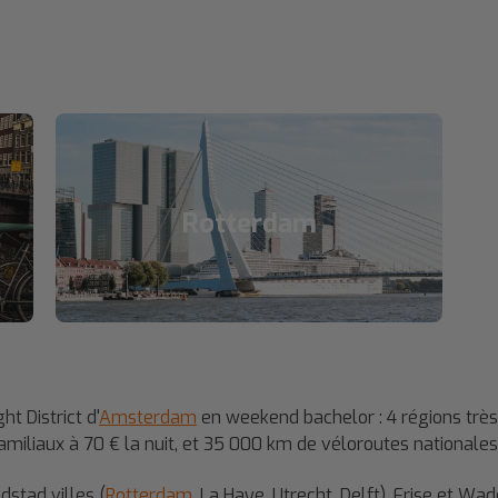
Rotterdam
ht District d'
Amsterdam
en weekend bachelor : 4 régions très 
 familiaux à 70 € la nuit, et 35 000 km de véloroutes nationale
dstad villes (
Rotterdam
, La Haye, Utrecht, Delft), Frise et W