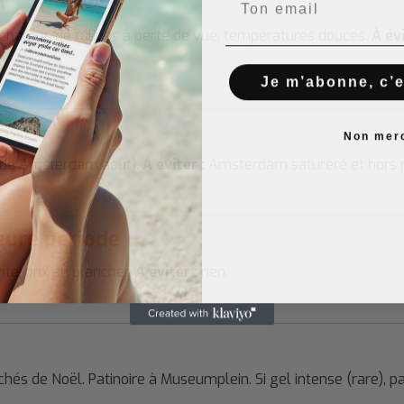
n
champs de tulipes à perte de vue, températures douces.
À évi
Je m’abonne, c’es
Non mer
Pride Amsterdam août).
À éviter :
Amsterdam satureré et hors p
eure période
te, prix au plancher.
À éviter :
rien.
és de Noël. Patinoire à Museumplein. Si gel intense (rare), p