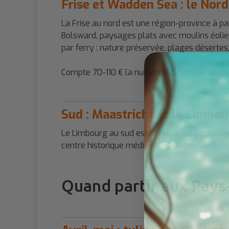
Frise et Wadden Sea : le Nor
La Frise au nord est une région-province à par
Bolsward, paysages plats avec moulins éolien
par ferry : nature préservée, plages déserte
Compte 70-110 € la nuit en B&B familial au n
Sud : Maastricht et le Limbo
Le Limbourg au sud est presque belge : collin
centre historique médiéval, basilique Saint-
Quand partir aux Pays