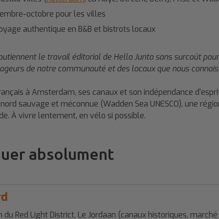
tembre-octobre pour les villes
voyage authentique en B&B et bistrots locaux
ils soutiennent le travail éditorial de Hello Junto sans surcoût
ageurs de notre communauté et des locaux que nous connaisso
rançais à Amsterdam, ses canaux et son indépendance d'esprit. 
u nord sauvage et méconnue (Wadden Sea UNESCO), une région 
. À vivre lentement, en vélo si possible.
nguer absolument
rd
u Red Light District. Le Jordaan (canaux historiques, marché d'