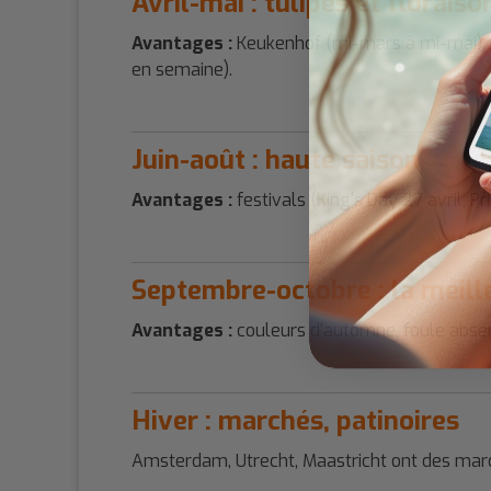
Avril-mai : tulipes et floraiso
Avantages :
Keukenhof (mi-mars à mi-mai), 
en semaine).
Juin-août : haute saison
Avantages :
festivals (King's Day 27 avril, 
Septembre-octobre : la meill
Avantages :
couleurs d'automne, foule absen
Hiver : marchés, patinoires
Amsterdam, Utrecht, Maastricht ont des march