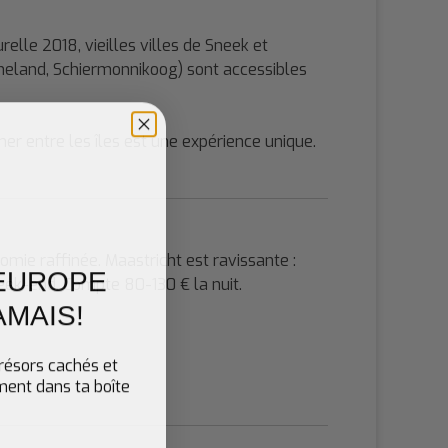
elle 2018, vieilles villes de Sneek et
Ameland, Schiermonnikoog) sont accessibles
er entre les îles est une expérience unique.
omie raffinée. Maastricht est ravissante :
'EUROPE
eek-end. Compte 80-130 € la nuit.
AMAIS
!
trésors cachés et
ement dans ta boîte