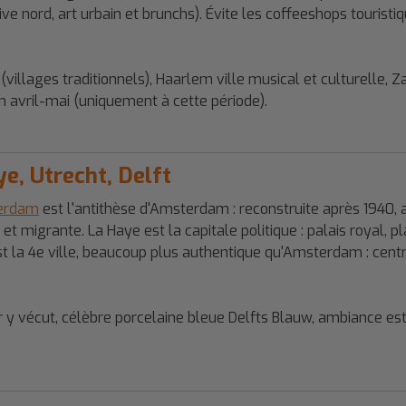
ive nord, art urbain et brunchs). Évite les coffeeshops tourist
llages traditionnels), Haarlem ville musical et culturelle, Z
en avril-mai (uniquement à cette période).
ye, Utrecht, Delft
erdam
est l'antithèse d'Amsterdam : reconstruite après 1940,
t migrante. La Haye est la capitale politique : palais royal, 
 est la 4e ville, beaucoup plus authentique qu'Amsterdam : cen
r y vécut, célèbre porcelaine bleue Delfts Blauw, ambiance est