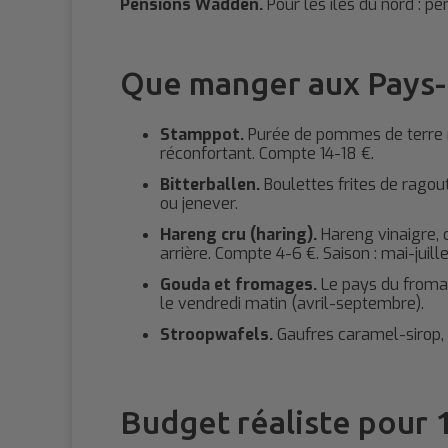
Pensions Wadden.
Pour les îles du nord : pe
Que manger aux Pays
Stamppot.
Purée de pommes de terre m
réconfortant. Compte 14-18 €.
Bitterballen.
Boulettes frites de ragou
ou jenever.
Hareng cru (haring).
Hareng vinaigre, 
arrière. Compte 4-6 €. Saison : mai-juille
Gouda et fromages.
Le pays du fromag
le vendredi matin (avril-septembre).
Stroopwafels.
Gaufres caramel-sirop, 
Budget réaliste pour 