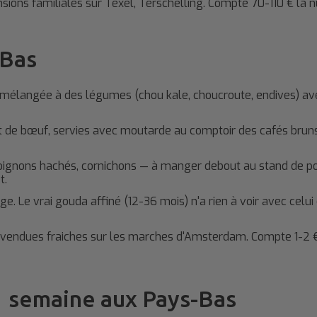
nsions familiales sur Texel, Terschelling. Compte 70-110 € la nu
-Bas
élangée à des légumes (chou kale, choucroute, endives) ave
t de bœuf, servies avec moutarde au comptoir des cafés bruns. 
oignons hachés, cornichons — à manger debout au stand de poi
t.
e. Le vrai gouda affiné (12-36 mois) n'a rien à voir avec ce
vendues fraiches sur les marches d'Amsterdam. Compte 1-2 € 
1 semaine aux Pays-Bas