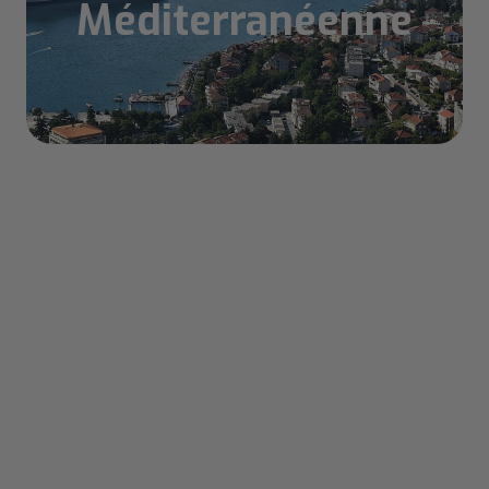
Méditerranéenne
Sommaire
Pourquoi visiter les Bouches de Kotor ?
Les incontournables des Bouches de
Kotor
Activités à faire dans les Bouches de
Kotor
Quand partir aux Bouches de Kotor ?
FAQ – Explorer les environs de Kotor