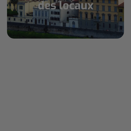
des locaux
Sommaire
Que visiter à Florence en 2 jours ?
Préparer son citytrip de 2 jours à Florence
Free Tour dans Florence : Visiter
gratuitement Florence en 2 jours
Voici brièvement le sommaire de cet
article sur une visite de 2 jours à
Florence:
Itinéraire pour visiter Florence JOUR 1 -
Top des activités incontournables