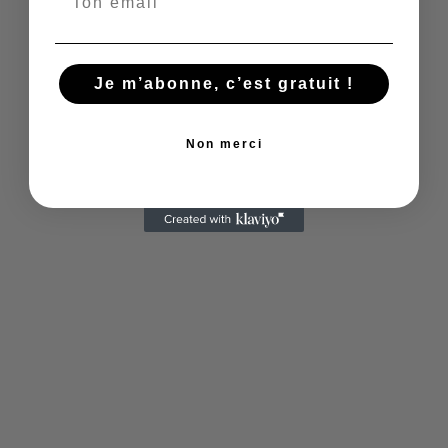
Je m’abonne, c’est gratuit !
Non merci
Voir les offres pour réserver
2) Visiter le musée des offices
Le musée des offices est le musée à ne pas
manquer à Florence. Cet ancien palais florentin
abrite des oeuvres les plus célèbres au monde.
Il regroupe des tableaux, sculptures et statues
des plus grands artistes italiens. En autre, vous
allez pouvoir découvrir les oeuvres de Botticelli
comme la Naissance de Vénus ou le Printemps,
de Leonard de Vinci, de Michel Ange ou de