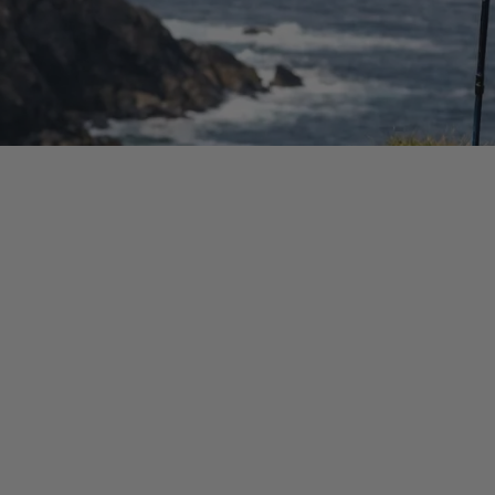
our découvrir la péninsule irlandaise
ur vivre
l'Irlande gaélique authentique
: villages
tres spontanées dans les pubs locaux.
olonies de dauphins + pubs traditionnels avec
ulaire d'Irlande) + Slea Head Drive + 6 sites
d.