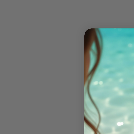
Pourquoi Dingle mérit
complets
Dingle n'est pas une destination comme les a
Kerry
qui attire les cars de touristes par diz
authenticité rare.
Ici, l'irlandais résonne encore dans les pubs, 
midi, et les falaises dévoilent leurs secrets 
2 jours permet justement de saisir cette atm