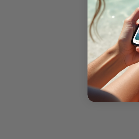
La péninsule offre un condensé d'Irlande auth
boutiques d'artisans remplacent les chaînes i
paysage sculptural.
Deux jours représentent le timing idéal pour c