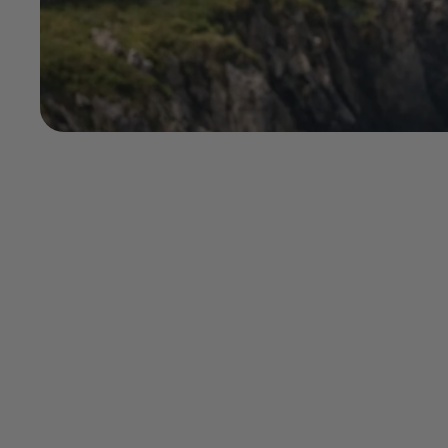
/
Irlande
/
Dingle
/
Visiter Dingle en 2 jours, itinéraire complet p
Conseils
14
min
Deux jours à Dingle, c'est le temps parfait po
côtiers colorés, falaises sauvages et rencon
Jour 1 : Dingle town + côte nord avec c
musique live spontanée.
Jour 2 : Connor Pass (col le plus spectac
archéologiques celtes accessibles à pie