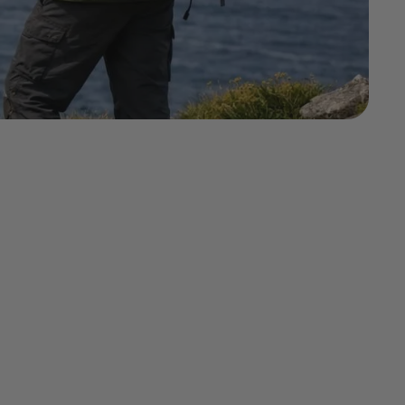
Sommaire
Pourquoi Dingle mérite vraiment
ces 2 jours complets
Une authenticité irlandaise
préservée
Le timing parfait pour votre
visite
Ce dont vous avez besoin avant
de partir à Dingle
Indispensable pour explorer la
péninsule de Louer une voiture