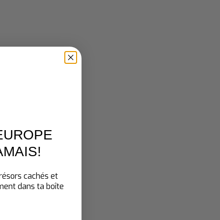
Votre aventure à Dingle
commence maintenant
Prêt à vivre votre aventure sur
la péninsule de Dingle?
Pour aller plus loin
'EUROPE
AMAIS
!
trésors cachés et
ement dans ta boîte