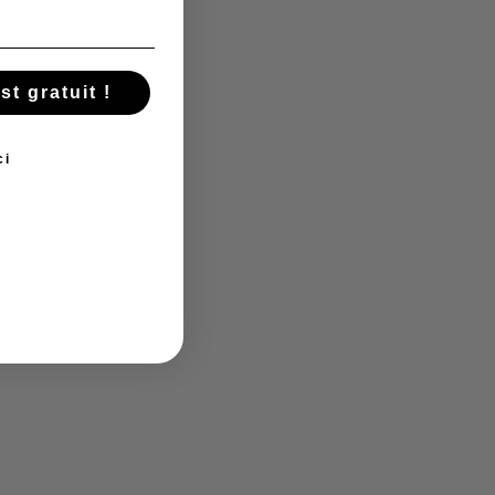
t gratuit !
ci