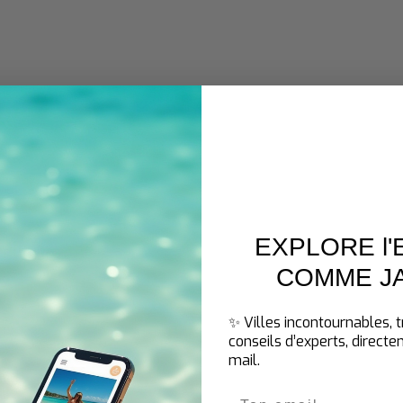
e vraiment ces 2 jours
utres en Irlande. Contrairement au
Ring of
aines, cette péninsule reste ancrée dans une
les pêcheurs rentrent au port en fin d'après-
sans foule pour vous bousculer. Visiter Dingle en
EXPLORE l
osphère unique sans précipitation.
COMME J
✨ Villes incontournables, 
conseils d’experts, direct
mail.
Email