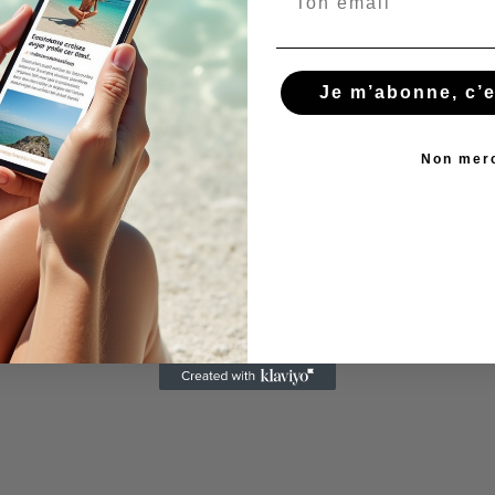
Je m’abonne, c’es
Non mer
entique. Les villages parlent gaélique, les
nternationales, et chaque virage révèle un
ette escapade, ni trop court (vous rateriez la