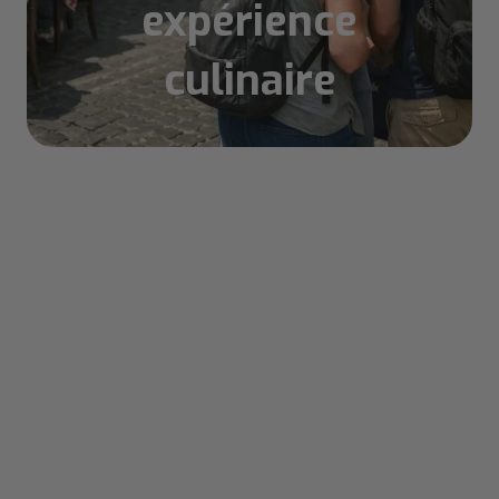
expérience
culinaire
Sommaire
Comment reconnaître un vrai restaurant typique
romain?
Les signes qui ne trompent pas d'une trattoria
authentique
Trattoria Da Teo, l'authenticité du Trastevere sans
compromis
Les plats signatures qui font sa réputation depuis
1985
Pourquoi les Romains y reviennent chaque
semaine