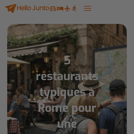
5
restaurants
typiques à
Rome pour
une